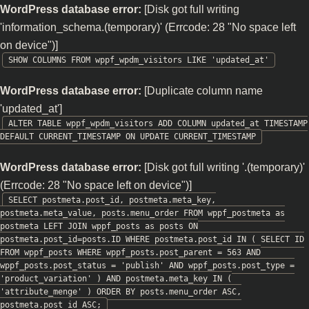
WordPress database error:
[Disk got full writing
'information_schema.(temporary)' (Errcode: 28 "No space left
on device")]
SHOW COLUMNS FROM wppf_wpdm_visitors LIKE 'updated_at'
WordPress database error:
[Duplicate column name
'updated_at']
ALTER TABLE wppf_wpdm_visitors ADD COLUMN updated_at TIMESTAMP
DEFAULT CURRENT_TIMESTAMP ON UPDATE CURRENT_TIMESTAMP
WordPress database error:
[Disk got full writing '.(temporary)'
(Errcode: 28 "No space left on device")]
SELECT postmeta.post_id, postmeta.meta_key,
postmeta.meta_value, posts.menu_order FROM wppf_postmeta as
postmeta LEFT JOIN wppf_posts as posts ON
postmeta.post_id=posts.ID WHERE postmeta.post_id IN ( SELECT ID
FROM wppf_posts WHERE wppf_posts.post_parent = 563 AND
wppf_posts.post_status = 'publish' AND wppf_posts.post_type =
'product_variation' ) AND postmeta.meta_key IN (
'attribute_menge' ) ORDER BY posts.menu_order ASC,
postmeta.post_id ASC;