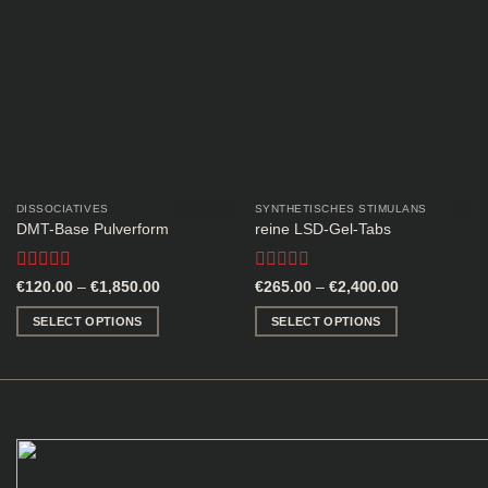
wishlist
wishlist
DISSOCIATIVES
SYNTHETISCHES STIMULANS
DMT-Base Pulverform
reine LSD-Gel-Tabs
Rated
4.4
Rated
4.5
Price
Price
€
120.00
–
€
1,850.00
€
265.00
–
€
2,400.00
range:
range:
out of 5
out of 5
€120.00
€265.00
SELECT OPTIONS
SELECT OPTIONS
through
through
€1,850.00
€2,400.00
This
This
product
product
has
has
multiple
multiple
variants.
variants.
The
The