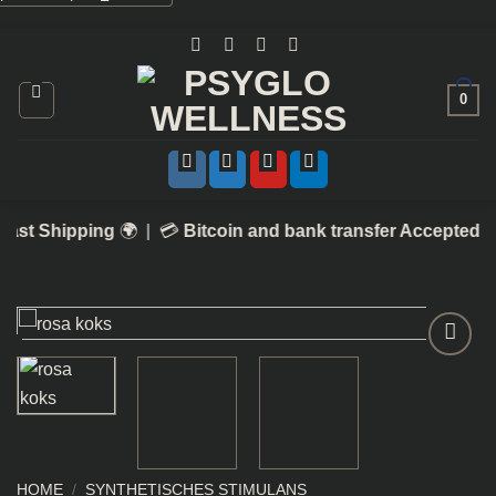
Skip
to
content
0
g
🌍 | 💳
Bitcoin and bank transfer Accepted
| 🎁
10% OFF
Add to
wishlist
HOME
/
SYNTHETISCHES STIMULANS