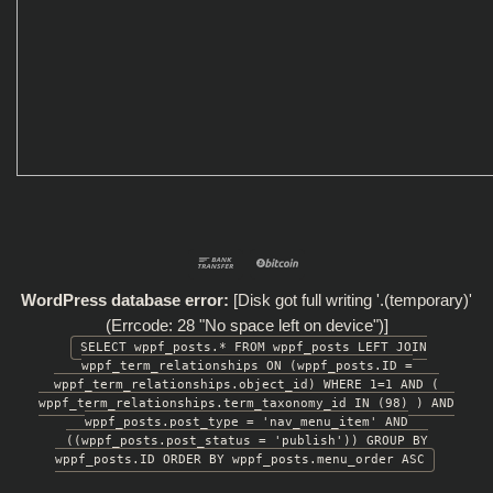
Bank
BitCoin
Transfer
WordPress database error:
[Disk got full writing '.(temporary)'
(Errcode: 28 "No space left on device")]
SELECT wppf_posts.* FROM wppf_posts LEFT JOIN
wppf_term_relationships ON (wppf_posts.ID =
wppf_term_relationships.object_id) WHERE 1=1 AND (
wppf_term_relationships.term_taxonomy_id IN (98) ) AND
wppf_posts.post_type = 'nav_menu_item' AND
((wppf_posts.post_status = 'publish')) GROUP BY
wppf_posts.ID ORDER BY wppf_posts.menu_order ASC