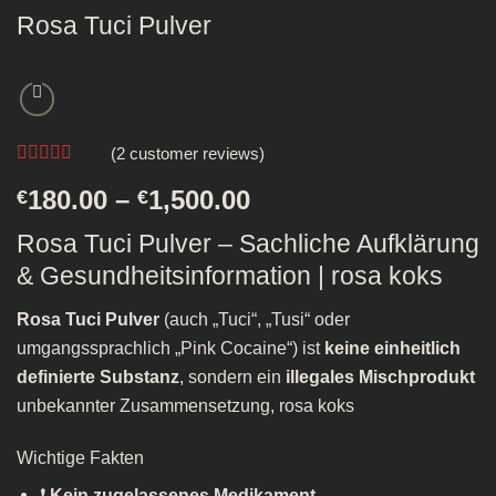
Rosa Tuci Pulver
(
2
customer reviews)
Rated
2
4.5
Price
€
180.00
–
€
1,500.00
out of 5
based on
range:
customer
Rosa Tuci Pulver – Sachliche Aufklärung
€180.00
ratings
& Gesundheitsinformation | rosa koks​
through
€1,500.00
Rosa Tuci Pulver
(auch „Tuci“, „Tusi“ oder
umgangssprachlich „Pink Cocaine“) ist
keine einheitlich
definierte Substanz
, sondern ein
illegales Mischprodukt
unbekannter Zusammensetzung, rosa koks​
Wichtige Fakten
❗
Kein zugelassenes Medikament